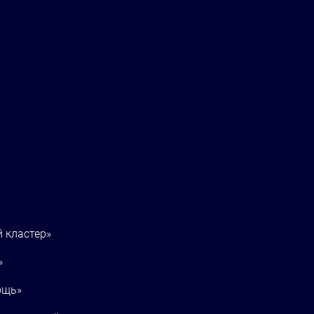
 кластер»
»
ощь»