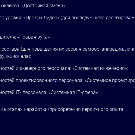
 бизнеса: «Достойная смена»
о уровня: «Прокси-Лидер» (для последующего делегирова
ителя: «Правая рука»
о состава (для повышения их уровня самоорганизации, лич
функционала):
стей инженерного персонала: «Системная инженерия»;
стей проектировочного персонала: «Системное проектиро
ностей
IT
- персонала: «Системная
IT
-сфера».
на этапах наработки/приобретения первичного опыта