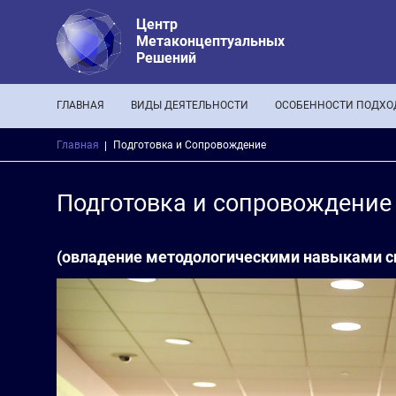
Центр
Метаконцептуальных
Решений
Основная навигация
ГЛАВНАЯ
ВИДЫ ДЕЯТЕЛЬНОСТИ
ОСОБЕННОСТИ ПОДХО
Строка навигации
Главная
Подготовка и Сопровождение
Подготовка и сопровождение
(овладение методологическими навыками си