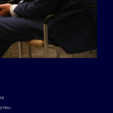
са
ство».